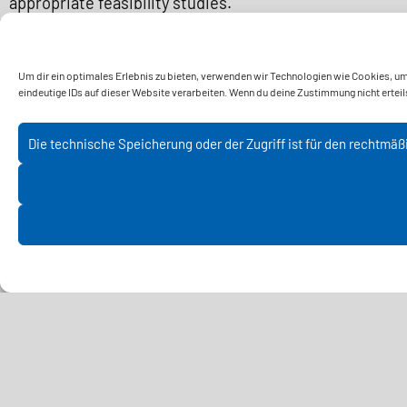
appropriate feasibility studies.
Um dir ein optimales Erlebnis zu bieten, verwenden wir Technologien wie Cookies, u
eindeutige IDs auf dieser Website verarbeiten. Wenn du deine Zustimmung nicht erte
Die technische Speicherung oder der Zugriff ist für den rechtmä