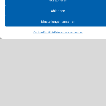
Mineralwollproduktion
Ablehnen
Einstellungen ansehen
MEHR ERFAHREN
Cookie-Richtlinie
Datenschutz
Impressum